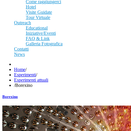
Come raggiungerci
Hotel
Visite Guidate
Tour Virtuale
Outreach
Educational
Iniziative/Eventi
FAQ & Link
Galleria Fotografica
Contatti
News
Home
/
Esperimenti
/
Esperimenti attuali
/
Borexino
Borexino