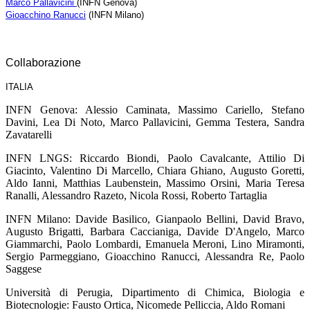
Marco Pallavicini
(I
NFN Genova
)
Gioacchino Ranucci
(INFN Milano)
Collaborazione
ITALIA
INFN Genova: Alessio Caminata, Massimo Cariello, Stefano
Davini, Lea Di Noto, Marco Pallavicini, Gemma Testera, Sandra
Zavatarelli
INFN LNGS: Riccardo Biondi, Paolo Cavalcante, Attilio Di
Giacinto, Valentino Di Marcello, Chiara Ghiano, Augusto Goretti,
Aldo Ianni, Matthias Laubenstein, Massimo Orsini, Maria Teresa
Ranalli, Alessandro Razeto, Nicola Rossi, Roberto Tartaglia
INFN Milano: Davide Basilico, Gianpaolo Bellini, David Bravo,
Augusto Brigatti, Barbara Caccianiga, Davide D'Angelo, Marco
Giammarchi, Paolo Lombardi, Emanuela Meroni, Lino Miramonti,
Sergio Parmeggiano, Gioacchino Ranucci, Alessandra Re, Paolo
Saggese
Università di Perugia, Dipartimento di Chimica, Biologia e
Biotecnologie: Fausto Ortica, Nicomede Pelliccia, Aldo Romani