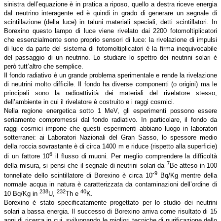
sinistra dell’equazione è in pratica a riposo, quello a destra riceve energia
dal neutrino interagente ed è quindi in grado di generare un segnale di
scintillazione (della luce) in taluni materiali speciali, detti scintillatori. In
Borexino questo lampo di luce viene rivelato dai 2200 fotomoltiplicatori
che essenzialmente sono proprio sensori di luce: la rivelazione di impulsi
di luce da parte del sistema di fotomoltiplicatori è la firma inequivocabile
del passaggio di un neutrino. Lo studiare lo spettro dei neutrini solari è
però tutt’altro che semplice.
Il fondo radiativo è un grande problema sperimentale e rende la rivelazione
di neutrini molto difficile. Il fondo ha diverse componenti (o origini) ma le
principali sono la radioattività dei materiali del rivelatore stesso,
dell’ambiente in cui il rivelatore è costruito e i raggi cosmici.
Nella regione energetica sotto 1 MeV, gli esperimenti possono essere
seriamente compromessi dal fondo radiativo. In particolare, il fondo da
raggi cosmici impone che questi esperimenti abbiano luogo in laboratori
sotterranei: ai Laboratori Nazionali del Gran Sasso, lo spessore medio
della roccia sovrastante è di circa 1400 m e riduce (rispetto alla superficie)
6
di un fattore 10
il flusso di muoni. Per meglio comprendere la difficoltà
7
della misura, si pensi che il segnale di neutrini solari da
Be atteso in 100
-9
tonnellate dello scintillatore di Borexino è circa 10
Bq/Kg mentre della
normale acqua in natura è caratterizzata da contaminazioni dell’ordine di
238
232
40
10 Bq/Kg in
U,
Th e
K.
Borexino è stato specificatamente progettato per lo studio dei neutrini
solari a bassa energia. Il successo di Borexino arriva come risultato di 15
anni di ricerca in cui, sviluppando le migliori tecniche di purificazione dello