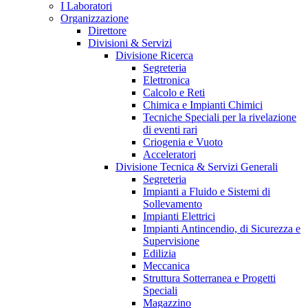
I Laboratori
Organizzazione
Direttore
Divisioni & Servizi
Divisione Ricerca
Segreteria
Elettronica
Calcolo e Reti
Chimica e Impianti Chimici
Tecniche Speciali per la rivelazione
di eventi rari
Criogenia e Vuoto
Acceleratori
Divisione Tecnica & Servizi Generali
Segreteria
Impianti a Fluido e Sistemi di
Sollevamento
Impianti Elettrici
Impianti Antincendio, di Sicurezza e
Supervisione
Edilizia
Meccanica
Struttura Sotterranea e Progetti
Speciali
Magazzino