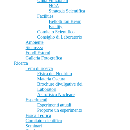
Unità Funzionali
NOA
Strategia Scientifica
Facilities
Bellotti Ion Beam
Facility
Comitato Scientifico
Consiglio di Laboratorio
Ambiente
Sicurezza
Fondi Esterni
Galleria Fotografica
Ricerca
Temi di ricerca
Fisica del Neutrino
Materia Oscura
Brochure divulgative dei
Laboratori
Astrofisica Nucleare
Esperimenti
Esperimenti attuali
Proporre un esperimento
Fisica Teorica
Comitato scientifico
Seminari