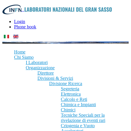
Login
Phone book
Home
Chi Siamo
I Laboratori
Organizzazione
Direttore
Divisioni & Servizi
Divisione Ricerca
Segreteria
Elettronica
Calcolo e Reti
Chimica e Impianti
Chimici
Tecniche Speciali per la
rivelazione di eventi rari
Criogenia e Vuoto
Acceleratori