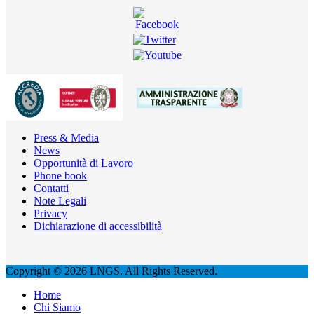
Press & Media
News
Opportunità di Lavoro
Phone book
Contatti
Note Legali
Privacy
Dichiarazione di accessibilità
Copyright © 2026 LNGS. All Rights Reserved.
Home
Chi Siamo