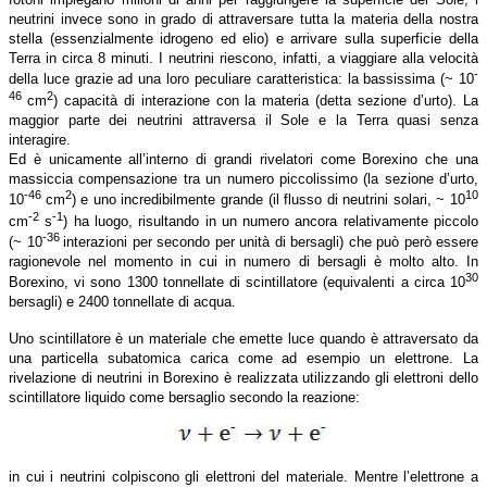
neutrini invece sono in grado di attraversare tutta la materia della nostra
stella (essenzialmente idrogeno ed elio) e arrivare sulla superficie della
Terra in circa 8 minuti. I neutrini riescono, infatti, a viaggiare alla velocità
-
della luce grazie ad una loro peculiare caratteristica: la bassissima (~ 10
46
2
cm
) capacità di interazione con la materia (detta sezione d’urto). La
maggior parte dei neutrini attraversa il Sole e la Terra quasi senza
interagire.
Ed è unicamente all’interno di grandi rivelatori come Borexino che una
massiccia compensazione tra un numero piccolissimo (la sezione d’urto,
-46
2
10
10
cm
) e uno incredibilmente grande (il flusso di neutrini solari, ~ 10
-2
-1
cm
s
) ha luogo, risultando in un numero ancora relativamente piccolo
-36
(~ 10
interazioni per secondo per unità di bersagli) che può però essere
ragionevole nel momento in cui in numero di bersagli è molto alto. In
30
Borexino, vi sono 1300 tonnellate di scintillatore (equivalenti a circa 10
bersagli) e 2400 tonnellate di acqua.
Uno scintillatore è un materiale che emette luce quando è attraversato da
una particella subatomica carica come ad esempio un elettrone. La
rivelazione di neutrini in Borexino è realizzata utilizzando gli elettroni dello
scintillatore liquido come bersaglio secondo la reazione:
in cui i neutrini colpiscono gli elettroni del materiale. Mentre l’elettrone a