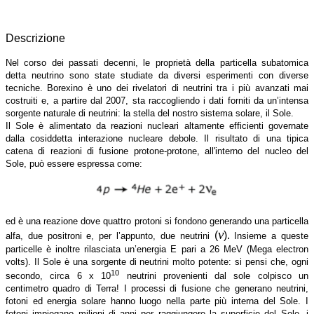
Descrizione
Nel corso dei passati decenni, le proprietà della particella subatomica
detta neutrino sono state studiate da diversi esperimenti con diverse
tecniche. Borexino è uno dei rivelatori di neutrini tra i più avanzati mai
costruiti e, a partire dal 2007, sta raccogliendo i dati forniti da un’intensa
sorgente naturale di neutrini: la stella del nostro sistema solare, il Sole.
Il Sole è alimentato da reazioni nucleari altamente efficienti governate
dalla cosiddetta interazione nucleare debole. Il risultato di una tipica
catena di reazioni di fusione protone-protone, all'interno del nucleo del
Sole, può essere espressa come:
ed è una reazione dove quattro protoni si fondono generando una particella
ν
(
).
alfa, due positroni e, per l’appunto, due neutrini
Insieme a queste
particelle è inoltre rilasciata un’energia E pari a 26 MeV (Mega electron
volts). Il Sole è una sorgente di neutrini molto potente: si pensi che, ogni
10
secondo, circa 6 x 10
neutrini provenienti dal sole colpisco un
centimetro quadro di Terra! I processi di fusione che generano neutrini,
fotoni ed energia solare hanno luogo nella parte più interna del Sole. I
fotoni impiegano milioni di anni per raggiungere la superficie del Sole, i