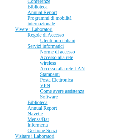
Conferenze
Biblioteca
Annual Report
Programmi di mobilità
internazionale
Vivere i Laboratori
Regole di Accesso
Utenti non italiani
Servizi informatici
Norme di accesso
Accesso alla rete
wireless
Accesso alla rete LAN
Stampanti
Posta Elettronica
VPN
Come avere assistenza
Software
Biblioteca
Annual Report
Navette
Mensa/Bar
Infermeria
Gestione Spazi
Visitare i Laboratori