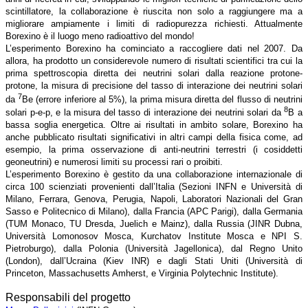
scintillatore, la collaborazione è riuscita non solo a raggiungere ma a
migliorare ampiamente i limiti di radiopurezza richiesti. Attualmente
Borexino è il luogo meno radioattivo del mondo!
L’esperimento Borexino ha cominciato a raccogliere dati nel 2007. Da
allora, ha prodotto un considerevole numero di risultati scientifici tra cui la
prima spettroscopia diretta dei neutrini solari dalla reazione protone-
protone, la misura di precisione del tasso di interazione dei neutrini solari
7
da
Be (errore inferiore al 5%), la prima misura diretta del flusso di neutrini
8
solari p-e-p, e la misura del tasso di interazione dei neutrini solari da
B a
bassa soglia energetica. Oltre ai risultati in ambito solare, Borexino ha
anche pubblicato risultati significativi in altri campi della fisica come, ad
esempio, la prima osservazione di anti-neutrini terrestri (i cosiddetti
geoneutrini) e numerosi limiti su processi rari o proibiti.
L’esperimento Borexino è gestito da una collaborazione internazionale di
circa 100 scienziati provenienti dall’Italia (Sezioni INFN e Università di
Milano, Ferrara, Genova, Perugia, Napoli, Laboratori Nazionali del Gran
Sasso e Politecnico di Milano), dalla Francia (APC Parigi), dalla Germania
(TUM Monaco, TU Dresda, Juelich e Mainz), dalla Russia (JINR Dubna,
Università Lomonosov Mosca, Kurchatov Institute Mosca e NPI S.
Pietroburgo), dalla Polonia (Università Jagellonica), dal Regno Unito
(London), dall’Ucraina (Kiev INR) e dagli Stati Uniti (Università di
Princeton, Massachusetts Amherst, e Virginia Polytechnic Institute).
Responsabili del progetto