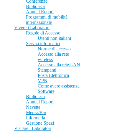
Conferenze
Biblioteca
Annual Report
Programmi di mobilità
internazionale
Vivere i Laboratori
Regole di Accesso
Utenti non italiani
Servizi informatici
Norme di accesso
Accesso alla rete
wireless
Accesso alla rete LAN
Stampanti
Posta Elettronica
VPN
Come avere assistenza
Software
Biblioteca
Annual Report
Navette
Mensa/Bar
Infermeria
Gestione Spazi
Visitare i Laboratori