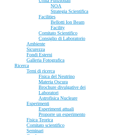
Unità Funzionali
NOA
Strategia Scientifica
Facilities
Bellotti Ion Beam
Facility
Comitato Scientifico
Consiglio di Laboratorio
Ambiente
Sicurezza
Fondi Esterni
Galleria Fotografica
Ricerca
Temi di ricerca
Fisica del Neutrino
Materia Oscura
Brochure divulgative dei
Laboratori
Astrofisica Nucleare
Esperimenti
Esperimenti attuali
Proporre un esperimento
Fisica Teorica
Comitato scientifico
Seminari