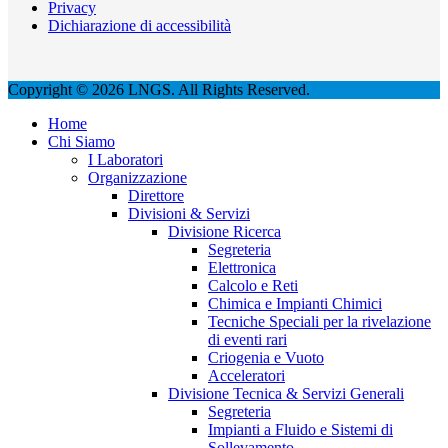
Privacy
Dichiarazione di accessibilità
Copyright © 2026 LNGS. All Rights Reserved.
Home
Chi Siamo
I Laboratori
Organizzazione
Direttore
Divisioni & Servizi
Divisione Ricerca
Segreteria
Elettronica
Calcolo e Reti
Chimica e Impianti Chimici
Tecniche Speciali per la rivelazione
di eventi rari
Criogenia e Vuoto
Acceleratori
Divisione Tecnica & Servizi Generali
Segreteria
Impianti a Fluido e Sistemi di
Sollevamento