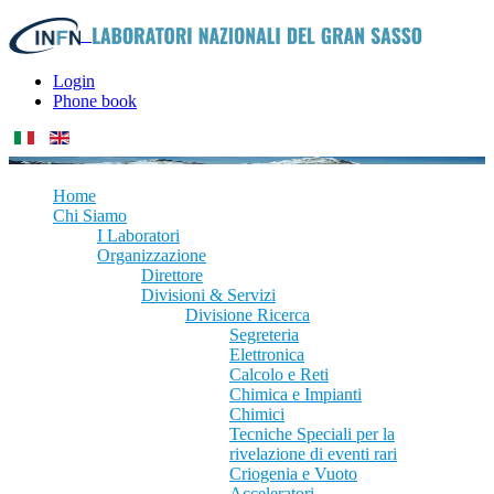
Login
Phone book
Home
Chi Siamo
I Laboratori
Organizzazione
Direttore
Divisioni & Servizi
Divisione Ricerca
Segreteria
Elettronica
Calcolo e Reti
Chimica e Impianti
Chimici
Tecniche Speciali per la
rivelazione di eventi rari
Criogenia e Vuoto
Acceleratori