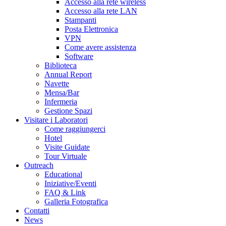
Accesso alla rete wireless
Accesso alla rete LAN
Stampanti
Posta Elettronica
VPN
Come avere assistenza
Software
Biblioteca
Annual Report
Navette
Mensa/Bar
Infermeria
Gestione Spazi
Visitare i Laboratori
Come raggiungerci
Hotel
Visite Guidate
Tour Virtuale
Outreach
Educational
Iniziative/Eventi
FAQ & Link
Galleria Fotografica
Contatti
News