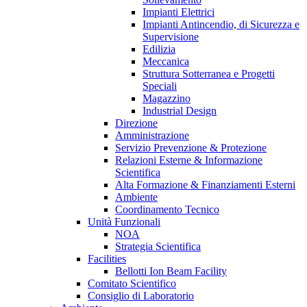
Impianti Elettrici
Impianti Antincendio, di Sicurezza e
Supervisione
Edilizia
Meccanica
Struttura Sotterranea e Progetti
Speciali
Magazzino
Industrial Design
Direzione
Amministrazione
Servizio Prevenzione & Protezione
Relazioni Esterne & Informazione
Scientifica
Alta Formazione & Finanziamenti Esterni
Ambiente
Coordinamento Tecnico
Unità Funzionali
NOA
Strategia Scientifica
Facilities
Bellotti Ion Beam Facility
Comitato Scientifico
Consiglio di Laboratorio