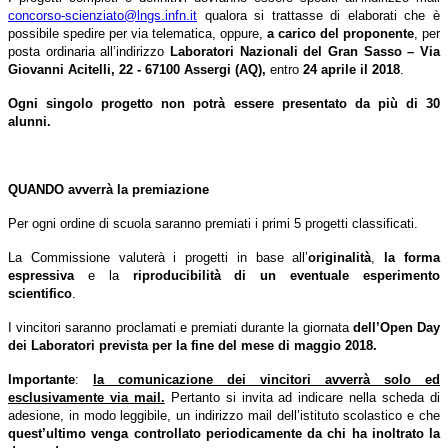
concorso-scienziato@lngs.infn.it
qualora si trattasse di elaborati che è
possibile spedire per via telematica, oppure,
a carico del proponente
, per
posta ordinaria all’indirizzo
Laboratori Nazionali del Gran Sasso – Via
Giovanni Acitelli, 22 - 67100 Assergi (AQ),
entro
24 aprile il 2018
.
Ogni singolo progetto non potrà essere presentato da più di 30
alunni.
QUANDO avverrà la premiazione
Per ogni ordine di scuola saranno premiati i primi 5 progetti classificati.
La Commissione valuterà i progetti in base all’
originalità
,
la forma
espressiva
e la
riproducibilità di un eventuale esperimento
scientifico
.
I vincitori saranno proclamati e premiati durante la giornata
dell’Open Day
dei Laboratori prevista per la fine del mese di maggio 2018.
Importante
:
la comunicazione dei vincitori avverrà solo ed
esclusivamente via mail.
Pertanto si invita ad indicare nella scheda di
adesione, in modo leggibile, un indirizzo mail dell’istituto scolastico e che
quest’ultimo venga controllato periodicamente da chi ha inoltrato la