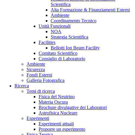
Scientifica
Alta Formazione & Finanziamenti Esterni
Ambiente
Coordinamento Tecnico
Unità Funzionali
NOA
Strategia Scientifica
Facilities
Bellotti Ion Beam Facility
Comitato Scientifico
Consiglio di Laboratorio
Ambiente
Sicurezza
Fondi Esterni
Galleria Fotografica
Ricerca
Temi di ricerca
Fisica del Neutrino
Materia Oscura
Brochure divulgative dei Laboratori
Astrofisica Nucleare
Esperimenti
Esperimenti attuali
Proporre un esperimento
Fisica Teorica