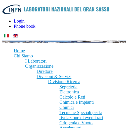
Login
Phone book
Home
Chi Siamo
I Laboratori
Organizzazione
Direttore
Divisioni & Servizi
Divisione Ricerca
Segreteria
Elettronica
Calcolo e Reti
Chimica e Impianti
Chimici
Tecniche Speciali per la
rivelazione di eventi rari
Criogenia e Vuoto
Acceleratori