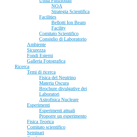
Unità Funzionali
NOA
Strategia Scientifica
Facilities
Bellotti Ion Beam
Facility
Comitato Scientifico
Consiglio di Laboratorio
Ambiente
Sicurezza
Fondi Esterni
Galleria Fotografica
Ricerca
Temi di ricerca
Fisica del Neutrino
Materia Oscura
Brochure divulgative dei
Laboratori
Astrofisica Nucleare
Esperimenti
Esperimenti attuali
Proporre un esperimento
Fisica Teorica
Comitato scientifico
Seminari