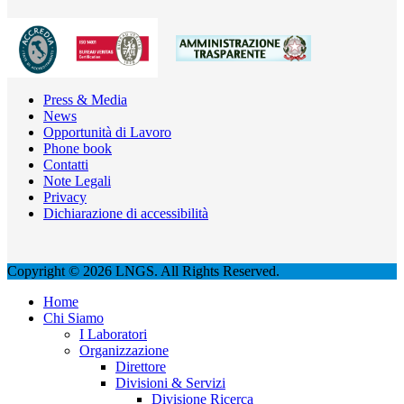
Press & Media
News
Opportunità di Lavoro
Phone book
Contatti
Note Legali
Privacy
Dichiarazione di accessibilità
Copyright © 2026 LNGS. All Rights Reserved.
Home
Chi Siamo
I Laboratori
Organizzazione
Direttore
Divisioni & Servizi
Divisione Ricerca