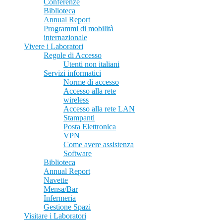
Conferenze
Biblioteca
Annual Report
Programmi di mobilità
internazionale
Vivere i Laboratori
Regole di Accesso
Utenti non italiani
Servizi informatici
Norme di accesso
Accesso alla rete
wireless
Accesso alla rete LAN
Stampanti
Posta Elettronica
VPN
Come avere assistenza
Software
Biblioteca
Annual Report
Navette
Mensa/Bar
Infermeria
Gestione Spazi
Visitare i Laboratori