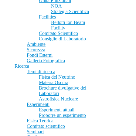
Unità Funzionali
NOA
Strategia Scientifica
Facilities
Bellotti Ion Beam
Facility
Comitato Scientifico
Consiglio di Laboratorio
Ambiente
Sicurezza
Fondi Esterni
Galleria Fotografica
Ricerca
Temi di ricerca
Fisica del Neutrino
Materia Oscura
Brochure divulgative dei
Laboratori
Astrofisica Nucleare
Esperimenti
Esperimenti attuali
Proporre un esperimento
Fisica Teorica
Comitato scientifico
Seminari