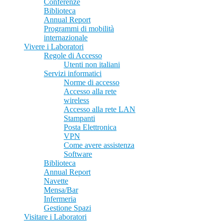
Conferenze
Biblioteca
Annual Report
Programmi di mobilità
internazionale
Vivere i Laboratori
Regole di Accesso
Utenti non italiani
Servizi informatici
Norme di accesso
Accesso alla rete
wireless
Accesso alla rete LAN
Stampanti
Posta Elettronica
VPN
Come avere assistenza
Software
Biblioteca
Annual Report
Navette
Mensa/Bar
Infermeria
Gestione Spazi
Visitare i Laboratori