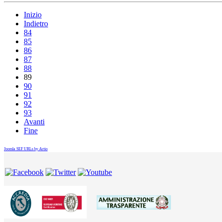
Inizio
Indietro
84
85
86
87
88
89
90
91
92
93
Avanti
Fine
Joomla SEF URLs by Artio