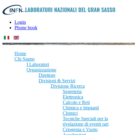
Login
Phone book
Home
Chi Siamo
I Laboratori
Organizzazione
Direttore
Divisioni & Servizi
Divisione Ricerca
Segreteria
Elettronica
Calcolo e Reti
Chimica e Impianti
Chimici
Tecniche Speciali per la
rivelazione di eventi rari
Criogenia e Vuoto
Acceleratori