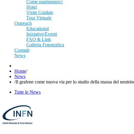
Come raggiungerci
Hotel
Visite Guidate
Tour Virtuale
Outreach
Educational
Iniziative/Eventi
FAQ & Link
Galleria Fotografica
Contatti
News
Home
/
News
/
Il grafene come nuova via per lo studio della massa del neutrin
Tutte le News