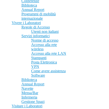
Conferenze
Biblioteca
Annual Report
Programmi di mobilità
internazionale
Vivere i Laboratori
Regole di Accesso
Utenti non italiani
Servizi informatici
Norme di accesso
Accesso alla rete
wireless
Accesso alla rete LAN
Stampanti
Posta Elettronica
VPN
Come avere assistenza
Software
Biblioteca
Annual Report
Navette
Mensa/Bar
Infermeria
Gestione Spazi
Visitare i Laboratori