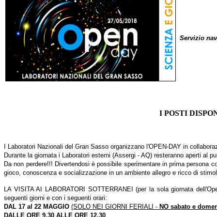
Servizio nav
I POSTI DISPO
I Laboratori Nazionali del Gran Sasso organizzano l'OPEN-DAY in collaboraz
Durante la giornata i Laboratori esterni (Assergi - AQ) resteranno aperti al p
Da non perdere!!! Divertendosi è possibile sperimentare in prima persona con 
gioco, conoscenza e socializzazione in un ambiente allegro e ricco di stimol
LA VISITA AI LABORATORI SOTTERRANEI (per la sola giornata de
seguenti giorni e con i seguenti orari:
DAL 17 al 22 MAGGIO
(SOLO NEI GIORNI FERIALI -
NO sabato e domen
DALLE ORE 9.30 ALLE ORE 12.30