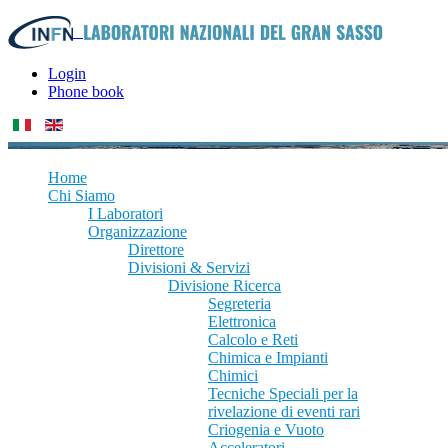
Login
Phone book
Home
Chi Siamo
I Laboratori
Organizzazione
Direttore
Divisioni & Servizi
Divisione Ricerca
Segreteria
Elettronica
Calcolo e Reti
Chimica e Impianti
Chimici
Tecniche Speciali per la
rivelazione di eventi rari
Criogenia e Vuoto
Acceleratori