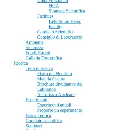
Unità Funzionali
NOA
Strategia Scientifica
Facilities
Bellotti Ion Beam
Facility
Comitato Scientifico
Consiglio di Laboratorio
Ambiente
Sicurezza
Fondi Esterni
Galleria Fotografica
Ricerca
Temi di ricerca
Fisica del Neutrino
Materia Oscura
Brochure divulgative dei
Laboratori
Astrofisica Nucleare
Esperimenti
Esperimenti attuali
Proporre un esperimento
Fisica Teorica
Comitato scientifico
Seminari