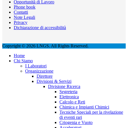
Opportunità di Lavoro
Phone book
Contatti
Note Legali
Privacy
Dichiarazione di accessibilità
Copyright © 2026 LNGS. All Rights Reserved.
Home
Chi Siamo
I Laboratori
Organizzazione
Direttore
Divisioni & Servizi
Divisione Ricerca
Segreteria
Elettronica
Calcolo e Reti
Chimica e Impianti Chimici
Tecniche Speciali per la rivelazione
di eventi rari
Criogenia e Vuoto
Acceleratori