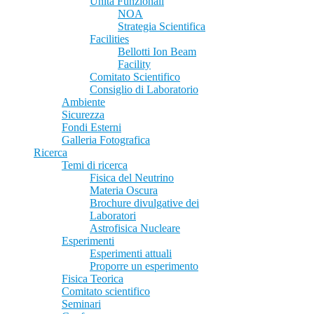
Unità Funzionali
NOA
Strategia Scientifica
Facilities
Bellotti Ion Beam
Facility
Comitato Scientifico
Consiglio di Laboratorio
Ambiente
Sicurezza
Fondi Esterni
Galleria Fotografica
Ricerca
Temi di ricerca
Fisica del Neutrino
Materia Oscura
Brochure divulgative dei
Laboratori
Astrofisica Nucleare
Esperimenti
Esperimenti attuali
Proporre un esperimento
Fisica Teorica
Comitato scientifico
Seminari