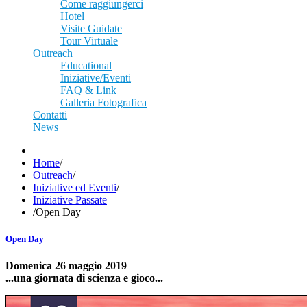
Come raggiungerci
Hotel
Visite Guidate
Tour Virtuale
Outreach
Educational
Iniziative/Eventi
FAQ & Link
Galleria Fotografica
Contatti
News
Home
/
Outreach
/
Iniziative ed Eventi
/
Iniziative Passate
/
Open Day
Open Day
Domenica 26 maggio 2019
...una giornata di scienza e gioco...