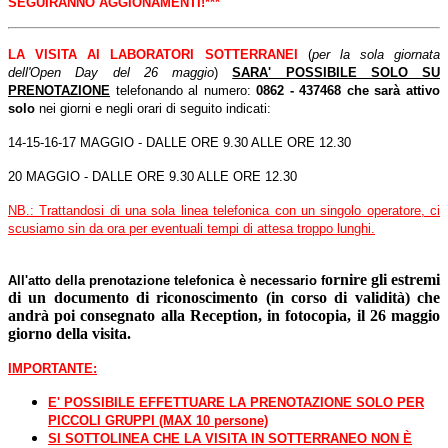
SEGUIRANNO AGGIONAMENTI!
***
LA VISITA AI LABORATORI SOTTERRANEI
(
per la sola giornata
dell'Open Day del 26 maggio
)
SARA' POSSIBILE SOLO SU
PRENOTAZIONE
telefonando al numero:
0862 - 437468 che sarà attivo
solo
nei giorni e negli orari di seguito indicati:
14-15-16-17 MAGGIO
-
DALLE ORE 9.30 ALLE ORE 12.30
20 MAGGIO
-
DALLE ORE 9.30 ALLE ORE 12.30
NB.: Trattandosi di una sola linea telefonica con un singolo operatore, ci
scusiamo sin da ora per eventuali tempi di attesa troppo lunghi.
ornire gli estremi
All'atto della prenotazione telefonica è necessario f
di un documento di riconoscimento (in corso di validità) che
andrà poi consegnato alla Reception, in fotocopia, il 26 maggio
giorno della visita.
IMPORTANTE:
E' POSSIBILE EFFETTUARE LA PRENOTAZIONE SOLO PER
PICCOLI GRUPPI (MAX 10 persone)
SI SOTTOLINEA CHE LA VISITA IN SOTTERRANEO NON È