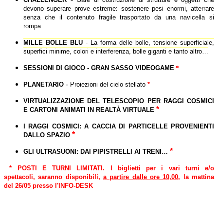
devono superare prove estreme: sostenere pesi enormi, atterrare
senza che il contenuto fragile trasportato da una navicella si
rompa.
MILLE BOLLE BLU
-
La forma delle bolle, tensione superficiale,
superfici minime, colori e interferenza, bolle giganti e tanto altro…
SESSIONI DI GIOCO - GRAN SASSO VIDEOGAME
*
-
PLANETARIO
Proiezioni del cielo stellato
*
VIRTUALIZZAZIONE DEL TELESCOPIO PER RAGGI COSMICI
*
E CARTONI ANIMATI IN REALTÀ VIRTUALE
I RAGGI COSMICI: A CACCIA DI PARTICELLE PROVENIENTI
*
DALLO SPAZIO
*
GLI ULTRASUONI: DAI PIPISTRELLI AI TRENI…
*
POSTI E TURNI LIMITATI. I biglietti per i vari turni e/o
spettacoli, saranno disponibili,
a partire dalle ore 10,00
, la mattina
del 26/05 presso l'INFO-DESK