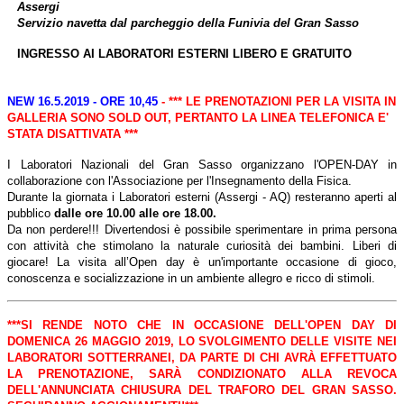
Assergi
Servizio navetta dal parcheggio della Funivia del Gran Sasso
INGRESSO AI LABORATORI ESTERNI LIBERO E GRATUITO
NEW 16.5.2019 - ORE 10,45
- *** LE PRENOTAZIONI PER LA VISITA IN
GALLERIA SONO SOLD OUT, PERTANTO LA LINEA TELEFONICA E'
STATA DISATTIVATA ***
I Laboratori Nazionali del Gran Sasso organizzano l'OPEN-DAY in
collaborazione con l'Associazione per l'Insegnamento della Fisica.
Durante la giornata i Laboratori esterni (Assergi - AQ) resteranno aperti al
pubblico
dalle ore 10.00 alle ore 18.00.
Da non perdere!!! Divertendosi è possibile sperimentare in prima persona
con attività che stimolano la naturale curiosità dei bambini. Liberi di
giocare! La visita all’Open day è un'importante occasione di gioco,
conoscenza e socializzazione in un ambiente allegro e ricco di stimoli.
***SI RENDE NOTO CHE IN OCCASIONE DELL'
OPEN DAY
DI
DOMENICA
26 MAGGIO 2019
, LO SVOLGIMENTO DELLE VISITE NEI
LABORATORI SOTTERRANEI, DA PARTE DI CHI AVRÀ EFFETTUATO
LA PRENOTAZIONE, SARÀ CONDIZIONATO ALLA REVOCA
DELL'ANNUNCIATA CHIUSURA
DEL TRAFORO DEL GRAN SASSO
.