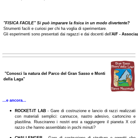
"FISICA FACILE" Si può imparare la fisica in un modo divertente?
Strumenti facili e curiosi per chi ha voglia di sperimentare.
Gli esperimenti sono presentati dai ragazzi e dai docenti dell'
AIF - Associa
"
Conosci la natura del Parco del Gran Sasso e Monti
della Laga
"
...e ancora...
ROCKET-IT LAB
-
Gare di costruzione e lancio di razzi realizzati
con materiali semplici: cannucce, nastro adesivo, cartoncino e
plastilina. Riusciranno i nostri eroi a raggiungere il pianeta X col
razzo che hanno assemblato in pochi minuti?
-
CHALLENGER
Gare di costruzione di strutture e oggetti che