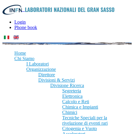
Login
Phone book
Home
Chi Siamo
I Laboratori
Organizzazione
Direttore
Divisioni & Servizi
Divisione Ricerca
Segreteria
Elettronica
Calcolo e Reti
Chimica e Impianti
Chimici
Tecniche Speciali per la
rivelazione di eventi rari
Criogenia e Vuoto
Acceleratori