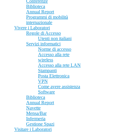
Conferenze
Biblioteca
Annual Report
Programmi di mobilità
internazionale
Vivere i Laboratori
Regole di Accesso
Utenti non italiani
Servizi informatici
Norme di accesso
Accesso alla rete
wireless
Accesso alla rete LAN
Stampanti
Posta Elettronica
VPN
Come avere assistenza
Software
Biblioteca
Annual Report
Navette
Mensa/Bar
Infermeria
Gestione Spazi
Visitare i Laboratori