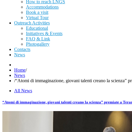
How to reach LNGS
Accommodations
Book a visit
Virtual Tour
Outreach Activities
Educational
Initiatives & Events
FAQ & Link
Photogallery
Contacts
News
Home
/
News
/
“Atomi di immaginazione, giovani talenti creano la scienza” pr
All News
“Atomi di immaginazione, giovani talenti creano la scienza” premiate a Teram