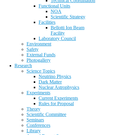
Technical Coordination
Functional Units
NOA
Scientific Strategy
Facilities
Bellotti Ion Beam
Facility
Laboratory Council
Environment
Safety
External Funds
Photogallery
Research
Science Topics
Neutrino Physics
Dark Matter
Nuclear Astrophysics
Experiments
Current Experiments
Rules for Proposal
Theory
Scientific Committee
Seminars
Conferences
Library