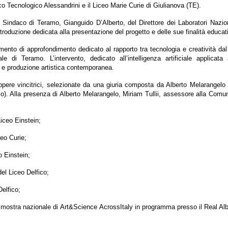
ico Tecnologico Alessandrini e il Liceo Marie Curie di Giulianova (TE).
del Sindaco di Teramo, Gianguido D’Alberto, del Direttore dei Laboratori Naz
roduzione dedicata alla presentazione del progetto e delle sue finalità educativ
to di approfondimento dedicato al rapporto tra tecnologia e creatività dal tito
i Teramo. L’intervento, dedicato all’intelligenza artificiale applicata 
ica e produzione artistica contemporanea.
opere vincitrici, selezionate da una giuria composta da Alberto Melarangelo
). Alla presenza di Alberto Melarangelo, Miriam Tullii, assessore alla Comun
Liceo Einstein;
ceo Curie;
o Einstein;
del Liceo Delfico;
Delfico;
alla mostra nazionale di Art&Science AcrossItaly in programma presso il Real Al