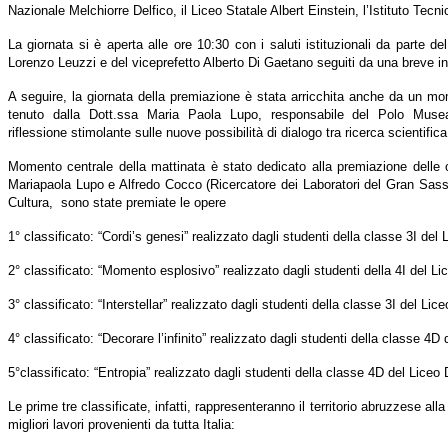
Nazionale Melchiorre Delfico, il Liceo Statale Albert Einstein, l’Istituto Tecn
La giornata si è aperta alle ore 10:30 con i saluti istituzionali da parte 
Lorenzo Leuzzi e del viceprefetto Alberto Di Gaetano seguiti da una breve int
A seguire, la giornata della premiazione è stata arricchita anche da un momen
tenuto dalla Dott.ssa Maria Paola Lupo, responsabile del Polo Museale d
riflessione stimolante sulle nuove possibilità di dialogo tra ricerca scientif
Momento centrale della mattinata è stato dedicato alla premiazione delle 
Mariapaola Lupo e Alfredo Cocco (Ricercatore dei Laboratori del Gran Sasso
Cultura, sono state premiate le opere
1° classificato: “Cordi’s genesi” realizzato dagli studenti della classe 3I del 
2° classificato: “Momento esplosivo” realizzato dagli studenti della 4I del Li
3° classificato: “Interstellar” realizzato dagli studenti della classe 3I del Lice
4° classificato: “Decorare l’infinito” realizzato dagli studenti della classe 4D 
5°classificato: “Entropia” realizzato dagli studenti della classe 4D del Liceo 
Le prime tre classificate, infatti, rappresenteranno il territorio abruzzese 
migliori lavori provenienti da tutta Italia: