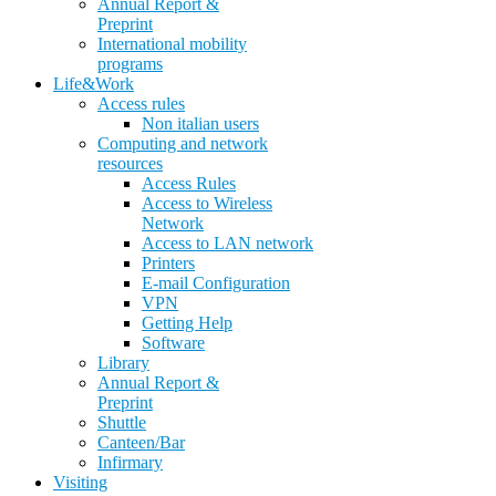
Annual Report &
Preprint
International mobility
programs
Life&Work
Access rules
Non italian users
Computing and network
resources
Access Rules
Access to Wireless
Network
Access to LAN network
Printers
E-mail Configuration
VPN
Getting Help
Software
Library
Annual Report &
Preprint
Shuttle
Canteen/Bar
Infirmary
Visiting