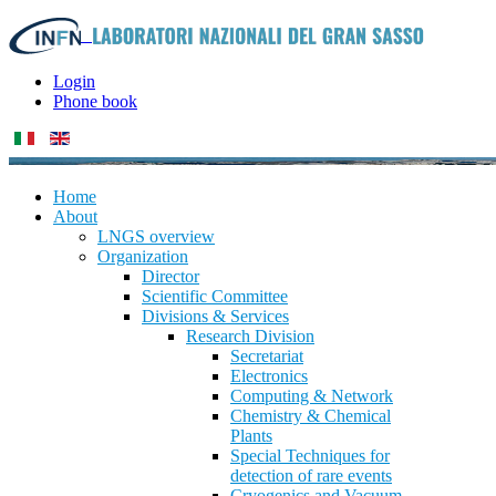
Login
Phone book
Home
About
LNGS overview
Organization
Director
Scientific Committee
Divisions & Services
Research Division
Secretariat
Electronics
Computing & Network
Chemistry & Chemical
Plants
Special Techniques for
detection of rare events
Cryogenics and Vacuum