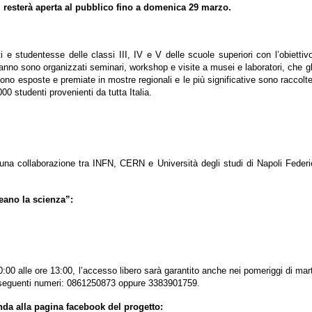
 resterà aperta al pubblico fino a domenica 29 marzo.
 e studentesse delle classi III, IV e V delle scuole superiori con l’obiettivo
mo anno sono organizzati seminari, workshop e visite a musei e laboratori, che
gono esposte e premiate in mostre regionali e le più significative sono raccolt
0 studenti provenienti da tutta Italia.
una collaborazione tra INFN, CERN e Università degli studi di Napoli Federi
eano la scienza”:
0:00 alle ore 13:00, l’accesso libero sarà garantito anche nei pomeriggi di ma
ai seguenti numeri: 0861250873 oppure 3383901759.
nda alla pagina facebook del progetto: