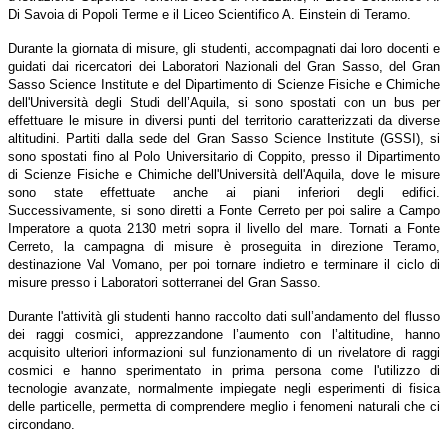
Di Savoia di Popoli Terme e il Liceo Scientifico A. Einstein di Teramo.
Durante la giornata di misure, gli studenti, accompagnati dai loro docenti e
guidati dai ricercatori dei Laboratori Nazionali del Gran Sasso, del Gran
Sasso Science Institute e del Dipartimento di Scienze Fisiche e Chimiche
dell'Università degli Studi dell’Aquila, si sono spostati con un bus per
effettuare le misure in diversi punti del territorio caratterizzati da diverse
altitudini. Partiti dalla sede del Gran Sasso Science Institute (GSSI), si
sono spostati fino al Polo Universitario di Coppito, presso il Dipartimento
di Scienze Fisiche e Chimiche dell'Università dell'Aquila, dove le misure
sono state effettuate anche ai piani inferiori degli edifici.
Successivamente, si sono diretti a Fonte Cerreto per poi salire a Campo
Imperatore a quota 2130 metri sopra il livello del mare. Tornati a Fonte
Cerreto, la campagna di misure è proseguita in direzione Teramo,
destinazione Val Vomano, per poi tornare indietro e terminare il ciclo di
misure presso i Laboratori sotterranei del Gran Sasso.
Durante l'attività gli studenti hanno raccolto dati sull’andamento del flusso
dei raggi cosmici, apprezzandone l’aumento con l’altitudine, hanno
acquisito ulteriori informazioni sul funzionamento di un rivelatore di raggi
cosmici e hanno sperimentato in prima persona come l'utilizzo di
tecnologie avanzate, normalmente impiegate negli esperimenti di fisica
delle particelle, permetta di comprendere meglio i fenomeni naturali che ci
circondano.