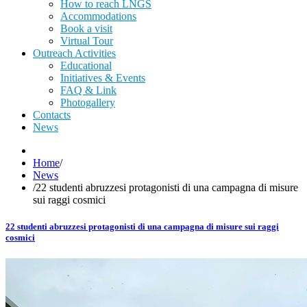
How to reach LNGS
Accommodations
Book a visit
Virtual Tour
Outreach Activities
Educational
Initiatives & Events
FAQ & Link
Photogallery
Contacts
News
Home
/
News
/
22 studenti abruzzesi protagonisti di una campagna di misure
sui raggi cosmici
22 studenti abruzzesi protagonisti di una campagna di misure sui raggi
cosmici