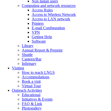
Non italian users
Computing and network resources
Access Rules
Access to Wireless Network
Access to LAN network
Printers
E-mail Configuration
VPN
Getting Help
Software
Library
Annual Report & Preprint
Shuttle
Canteen/Bar
Infirmary
Visiting
How to reach LNGS
Accommodations
Book a visit
Virtual Tour
Outreach Activities
Educational
Initiatives & Events
FAQ & Link
Photogallery