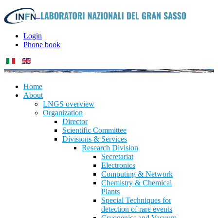
Login
Phone book
Home
About
LNGS overview
Organization
Director
Scientific Committee
Divisions & Services
Research Division
Secretariat
Electronics
Computing & Network
Chemistry & Chemical
Plants
Special Techniques for
detection of rare events
Cryogenics and Vacuum