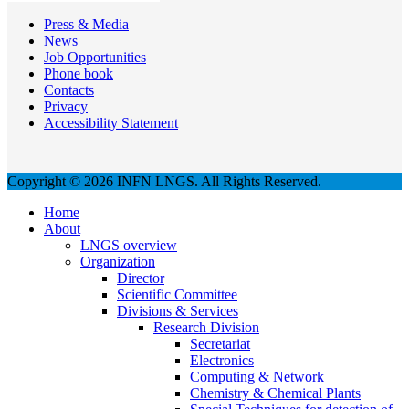
Press & Media
News
Job Opportunities
Phone book
Contacts
Privacy
Accessibility Statement
Copyright © 2026 INFN LNGS. All Rights Reserved.
Home
About
LNGS overview
Organization
Director
Scientific Committee
Divisions & Services
Research Division
Secretariat
Electronics
Computing & Network
Chemistry & Chemical Plants