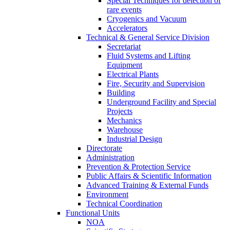
Special Techniques for detection of
rare events
Cryogenics and Vacuum
Accelerators
Technical & General Service Division
Secretariat
Fluid Systems and Lifting
Equipment
Electrical Plants
Fire, Security and Supervision
Building
Underground Facility and Special
Projects
Mechanics
Warehouse
Industrial Design
Directorate
Administration
Prevention & Protection Service
Public Affairs & Scientific Information
Advanced Training & External Funds
Environment
Technical Coordination
Functional Units
NOA