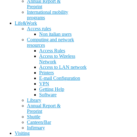
Annual Report &
Preprint
International mobility
programs
Life&Work
Access rules
Non italian users
Computing and network
resources
Access Rules
Access to Wireless
Network
Access to LAN network
Printers
E-mail Configuration
VPN
Getting Help
Software
Library
Annual Report &
Preprint
Shuttle
Canteen/Bar
Infirmary
Visiting