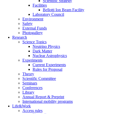
Scientific Strategy
Facilities
Bellotti Ion Beam Facility
Laboratory Council
Environment
Safety
External Funds
Photogallery
Research
Science Topics
Neutrino Physics
Dark Matter
Nuclear Astrophysics
Experiments
Current Experiments
Rules for Proposal
Theory
Scientific Committee
Seminars
Conferences
Library
Annual Report & Preprint
International mobility programs
Life&Work
Access rules