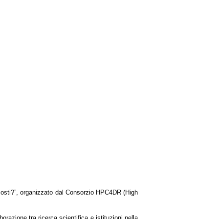
 e costi?”, organizzato dal Consorzio HPC4DR (High
razione tra ricerca scientifica e istituzioni nella