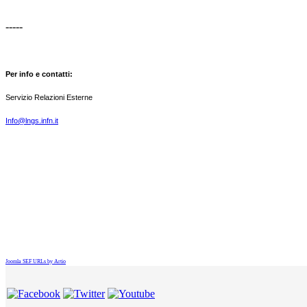
-----
Per info e contatti:
Servizio Relazioni Esterne
Info@lngs.infn.it
Joomla SEF URLs by Artio