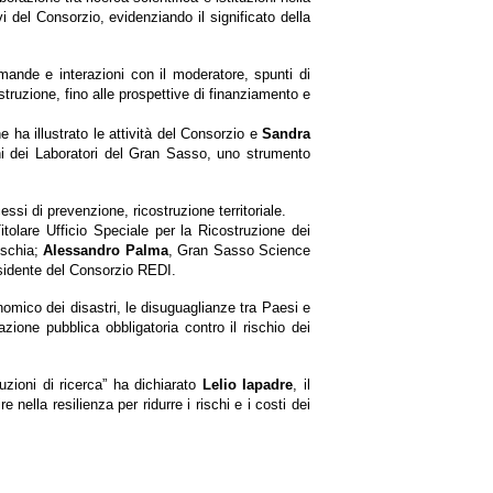
i del Consorzio, evidenziando il significato della
mande e interazioni con il moderatore, spunti di
ostruzione, fino alle prospettive di finanziamento e
ha illustrato le attività del Consorzio e
Sandra
oni dei Laboratori del Gran Sasso, uno strumento
essi di prevenzione, ricostruzione territoriale.
Titolare Ufficio Speciale per la Ricostruzione dei
Ischia;
Alessandro Palma
, Gran Sasso Science
esidente del Consorzio REDI.
nomico dei disastri, le disuguaglianze tra Paesi e
razione pubblica obbligatoria contro il rischio dei
zioni di ricerca” ha dichiarato
Lelio Iapadre
, il
ella resilienza per ridurre i rischi e i costi dei