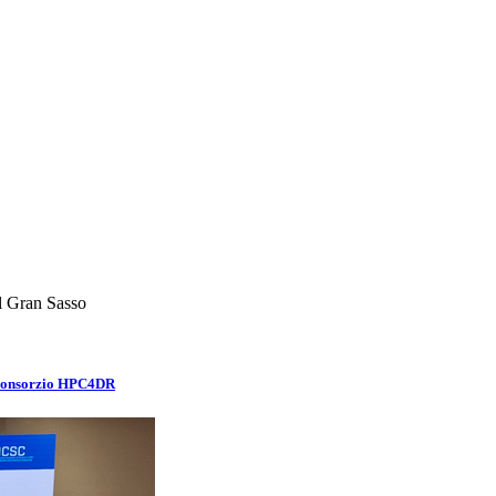
el Gran Sasso
l Consorzio HPC4DR