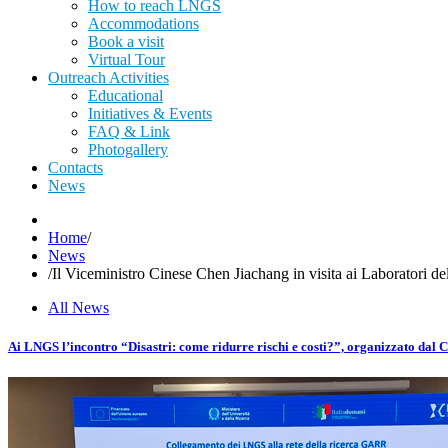
How to reach LNGS
Accommodations
Book a visit
Virtual Tour
Outreach Activities
Educational
Initiatives & Events
FAQ & Link
Photogallery
Contacts
News
Home
/
News
/
Il Viceministro Cinese Chen Jiachang in visita ai Laboratori d
All News
Ai LNGS l’incontro “Disastri: come ridurre rischi e costi?”, organizzato da