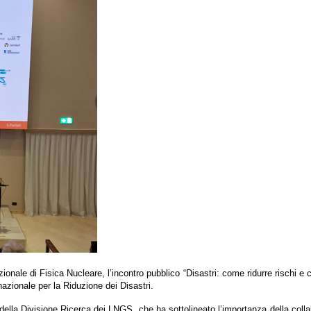
Nazionale di Fisica Nucleare, l’incontro pubblico “Disastri: come ridurre rischi
azionale per la Riduzione dei Disastri.
ella Divisione Ricerca dei LNGS, che ha sottolineato l’importanza della collabo