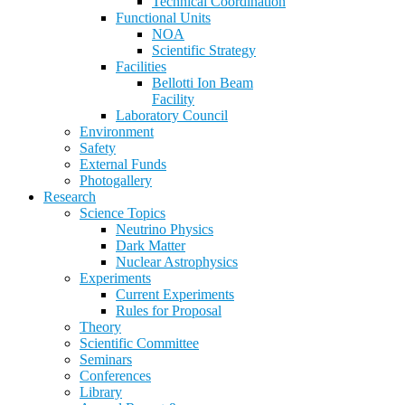
Technical Coordination
Functional Units
NOA
Scientific Strategy
Facilities
Bellotti Ion Beam
Facility
Laboratory Council
Environment
Safety
External Funds
Photogallery
Research
Science Topics
Neutrino Physics
Dark Matter
Nuclear Astrophysics
Experiments
Current Experiments
Rules for Proposal
Theory
Scientific Committee
Seminars
Conferences
Library