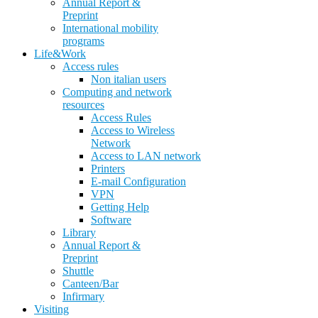
Annual Report &
Preprint
International mobility
programs
Life&Work
Access rules
Non italian users
Computing and network
resources
Access Rules
Access to Wireless
Network
Access to LAN network
Printers
E-mail Configuration
VPN
Getting Help
Software
Library
Annual Report &
Preprint
Shuttle
Canteen/Bar
Infirmary
Visiting