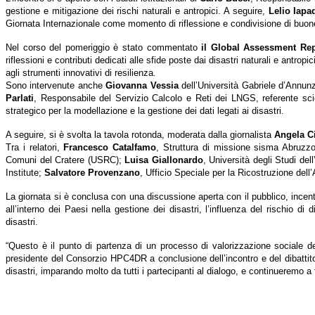
gestione e mitigazione dei rischi naturali e antropici. A seguire,
Lelio Iapa
Giornata Internazionale come momento di riflessione e condivisione di buone 
Nel corso del pomeriggio è stato commentato
il Global Assessment Rep
riflessioni e contributi dedicati alle sfide poste dai disastri naturali e antro
agli strumenti innovativi di resilienza.
Sono intervenute anche
Giovanna Vessia
dell’Università Gabriele d’Annun
Parlati
, Responsabile del Servizio Calcolo e Reti dei LNGS, referente scie
strategico per la modellazione e la gestione dei dati legati ai disastri.
A seguire, si è svolta la tavola rotonda, moderata dalla giornalista
Angela C
Tra i relatori,
Francesco Catalfamo
, Struttura di missione sisma Abruz
Comuni del Cratere (USRC);
Luisa Giallonardo
, Università degli Studi del
Institute;
Salvatore Provenzano
, Ufficio Speciale per la Ricostruzione del
La giornata si è conclusa con una discussione aperta con il pubblico, incentr
all’interno dei Paesi nella gestione dei disastri, l’influenza del rischio di 
disastri.
“Questo è il punto di partenza di un processo di valorizzazione sociale de
presidente del Consorzio HPC4DR a conclusione dell’incontro e del dibattito 
disastri, imparando molto da tutti i partecipanti al dialogo, e continueremo a f