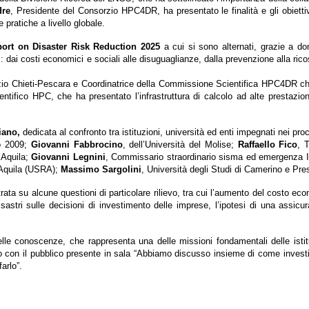
dre
, Presidente del Consorzio HPC4DR, ha presentato le finalità e gli obiettiv
pratiche a livello globale.
ort on Disaster Risk Reduction 2025
a cui si sono alternati, grazie a do
pici: dai costi economici e sociali alle disuguaglianze, dalla prevenzione alla ric
zio Chieti-Pescara e Coordinatrice della Commissione Scientifica HPC4DR che 
ntifico HPC, che ha presentato l’infrastruttura di calcolo ad alte prestazi
iano,
dedicata al confronto tra istituzioni, università ed enti impegnati nei proc
zo 2009;
Giovanni Fabbrocino
, dell’Università del Molise;
Raffaello Fico
, 
l’Aquila;
Giovanni Legnini
, Commissario straordinario sisma ed emergenza 
l’Aquila (USRA);
Massimo Sargolini
, Università degli Studi di Camerino e Pr
ata su alcune questioni di particolare rilievo, tra cui l’aumento del costo eco
disastri sulle decisioni di investimento delle imprese, l’ipotesi di una assicu
lle conoscenze, che rappresenta una delle missioni fondamentali delle istitu
con il pubblico presente in sala “Abbiamo discusso insieme di come investire n
arlo”.