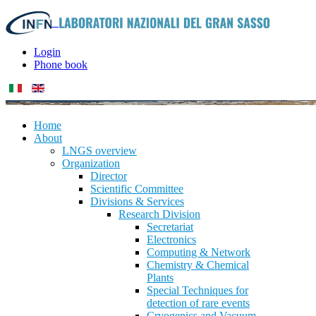
Login
Phone book
Home
About
LNGS overview
Organization
Director
Scientific Committee
Divisions & Services
Research Division
Secretariat
Electronics
Computing & Network
Chemistry & Chemical
Plants
Special Techniques for
detection of rare events
Cryogenics and Vacuum