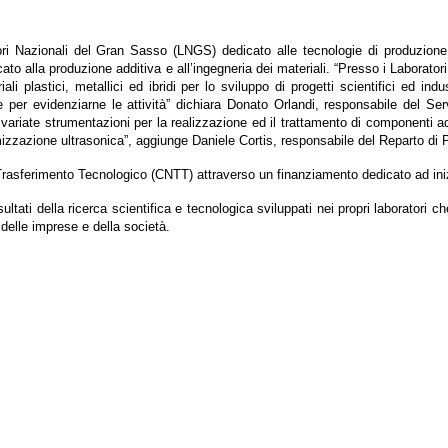
atori Nazionali del Gran Sasso (LNGS) dedicato alle tecnologie di produzion
 alla produzione additiva e all’ingegneria dei materiali. “Presso i Laborator
li plastici, metallici ed ibridi per lo sviluppo di progetti scientifici ed indus
 per evidenziarne le attività” dichiara Donato Orlandi, responsabile del Se
ariate strumentazioni per la realizzazione ed il trattamento di componenti a
atomizzazione ultrasonica”, aggiunge Daniele Cortis, responsabile del Reparto 
 Trasferimento Tecnologico (CNTT) attraverso un finanziamento dedicato ad iniz
isultati della ricerca scientifica e tecnologica sviluppati nei propri laboratori
 delle imprese e della società.