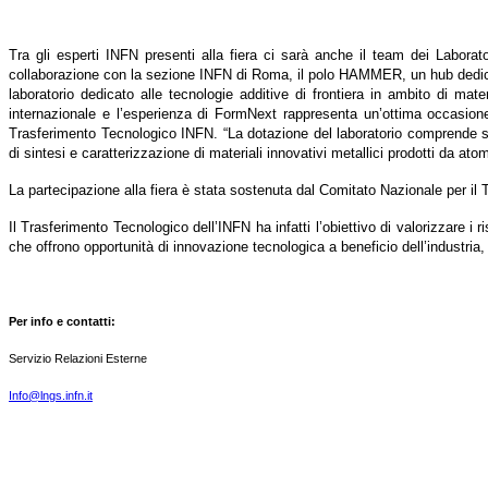
Tra gli esperti INFN presenti alla fiera ci sarà anche il team dei Labor
collaborazione con la sezione INFN di Roma, il polo HAMMER, un hub dedicato
laboratorio dedicato alle tecnologie additive di frontiera in ambito di materia
internazionale e l’esperienza di FormNext rappresenta un’ottima occasione
Trasferimento Tecnologico INFN. “La dotazione del laboratorio comprende sv
di sintesi e caratterizzazione di materiali innovativi metallici prodotti da 
La partecipazione alla fiera è stata sostenuta dal Comitato Nazionale per il
Il Trasferimento Tecnologico dell’INFN ha infatti l’obiettivo di valorizzare i r
che offrono opportunità di innovazione tecnologica a beneficio dell’industria,
Per info e contatti:
Servizio Relazioni Esterne
Info@lngs.infn.it