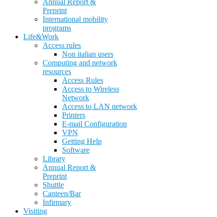
Annual Report &
Preprint
International mobility
programs
Life&Work
Access rules
Non italian users
Computing and network
resources
Access Rules
Access to Wireless
Network
Access to LAN network
Printers
E-mail Configuration
VPN
Getting Help
Software
Library
Annual Report &
Preprint
Shuttle
Canteen/Bar
Infirmary
Visiting