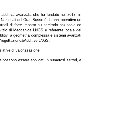
e additiva avanzata che ha fondato nel 2017, in
i Nazionali del Gran Sasso è da anni operativo un
triali di forte impatto sul territorio nazionale ed
rvizio di Meccanica LNGS e referente locale del
dditivi a geometria complessa e sistemi avanzati
di Progettazione&Additive LNGS.
iative di valorizzazione.
 che possono essere applicati in numerosi settori, e