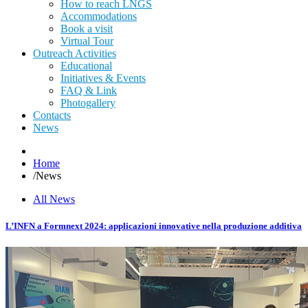
How to reach LNGS
Accommodations
Book a visit
Virtual Tour
Outreach Activities
Educational
Initiatives & Events
FAQ & Link
Photogallery
Contacts
News
Home
/
News
All News
L’INFN a Formnext 2024: applicazioni innovative nella produzione additiva