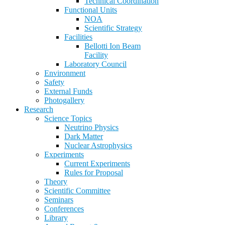
Technical Coordination
Functional Units
NOA
Scientific Strategy
Facilities
Bellotti Ion Beam
Facility
Laboratory Council
Environment
Safety
External Funds
Photogallery
Research
Science Topics
Neutrino Physics
Dark Matter
Nuclear Astrophysics
Experiments
Current Experiments
Rules for Proposal
Theory
Scientific Committee
Seminars
Conferences
Library