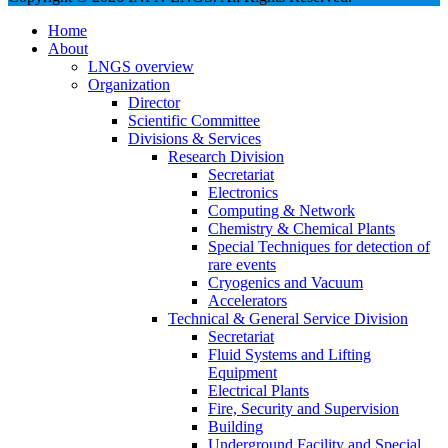
Home
About
LNGS overview
Organization
Director
Scientific Committee
Divisions & Services
Research Division
Secretariat
Electronics
Computing & Network
Chemistry & Chemical Plants
Special Techniques for detection of
rare events
Cryogenics and Vacuum
Accelerators
Technical & General Service Division
Secretariat
Fluid Systems and Lifting
Equipment
Electrical Plants
Fire, Security and Supervision
Building
Underground Facility and Special