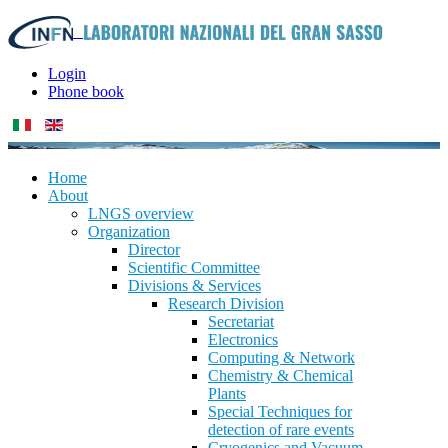
Login
Phone book
Home
About
LNGS overview
Organization
Director
Scientific Committee
Divisions & Services
Research Division
Secretariat
Electronics
Computing & Network
Chemistry & Chemical
Plants
Special Techniques for
detection of rare events
Cryogenics and Vacuum