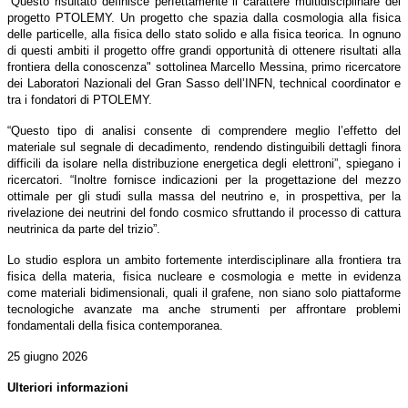
“Questo risultato definisce perfettamente il carattere multidisciplinare del
progetto PTOLEMY. Un progetto che spazia dalla cosmologia alla fisica
delle particelle, alla fisica dello stato solido e alla fisica teorica. In ognuno
di questi ambiti il progetto offre grandi opportunità di ottenere risultati alla
frontiera della conoscenza" sottolinea Marcello Messina, primo ricercatore
dei Laboratori Nazionali del Gran Sasso dell’INFN, technical coordinator e
tra i fondatori di PTOLEMY.
“Questo tipo di analisi consente di comprendere meglio l’effetto del
materiale sul segnale di decadimento, rendendo distinguibili dettagli finora
difficili da isolare nella distribuzione energetica degli elettroni”, spiegano i
ricercatori. “Inoltre fornisce indicazioni per la progettazione del mezzo
ottimale per gli studi sulla massa del neutrino e, in prospettiva, per la
rivelazione dei neutrini del fondo cosmico sfruttando il processo di cattura
neutrinica da parte del trizio”.
Lo studio esplora un ambito fortemente interdisciplinare alla frontiera tra
fisica della materia, fisica nucleare e cosmologia e mette in evidenza
come materiali bidimensionali, quali il grafene, non siano solo piattaforme
tecnologiche avanzate ma anche strumenti per affrontare problemi
fondamentali della fisica contemporanea.
25 giugno 2026
Ulteriori informazioni