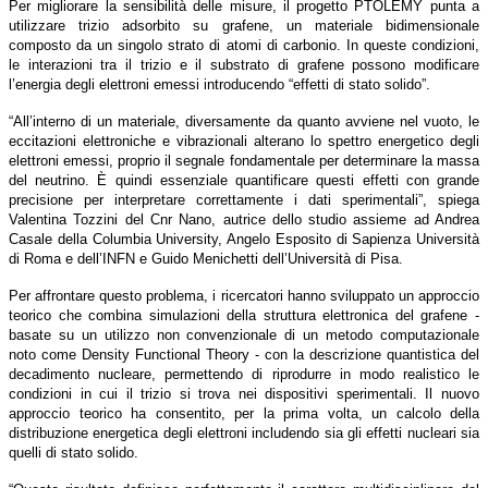
Per migliorare la sensibilità delle misure, il progetto PTOLEMY punta a
utilizzare trizio adsorbito su grafene, un materiale bidimensionale
composto da un singolo strato di atomi di carbonio. In queste condizioni,
le interazioni tra il trizio e il substrato di grafene possono modificare
l’energia degli elettroni emessi introducendo “effetti di stato solido”.
“All’interno di un materiale, diversamente da quanto avviene nel vuoto, le
eccitazioni elettroniche e vibrazionali alterano lo spettro energetico degli
elettroni emessi, proprio il segnale fondamentale per determinare la massa
del neutrino. È quindi essenziale quantificare questi effetti con grande
precisione per interpretare correttamente i dati sperimentali”, spiega
Valentina Tozzini del Cnr Nano, autrice dello studio assieme ad Andrea
Casale della Columbia University, Angelo Esposito di Sapienza Università
di Roma e dell’INFN e Guido Menichetti dell’Università di Pisa.
Per affrontare questo problema, i ricercatori hanno sviluppato un approccio
teorico che combina simulazioni della struttura elettronica del grafene -
basate su un utilizzo non convenzionale di un metodo computazionale
noto come Density Functional Theory - con la descrizione quantistica del
decadimento nucleare, permettendo di riprodurre in modo realistico le
condizioni in cui il trizio si trova nei dispositivi sperimentali. Il nuovo
approccio teorico ha consentito, per la prima volta, un calcolo della
distribuzione energetica degli elettroni includendo sia gli effetti nucleari sia
quelli di stato solido.