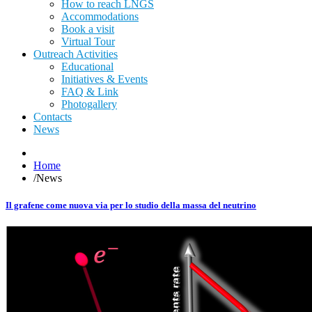
How to reach LNGS
Accommodations
Book a visit
Virtual Tour
Outreach Activities
Educational
Initiatives & Events
FAQ & Link
Photogallery
Contacts
News
Home
/
News
Il grafene come nuova via per lo studio della massa del neutrino