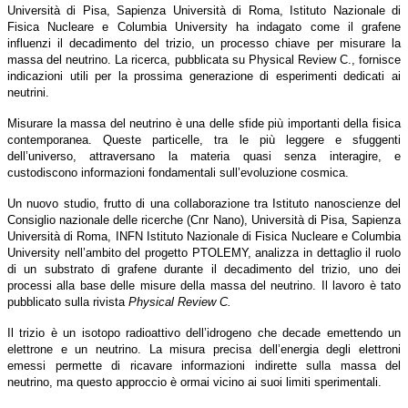
Università di Pisa, Sapienza Università di Roma, Istituto Nazionale di
Fisica Nucleare e Columbia University ha indagato come il grafene
influenzi il decadimento del trizio, un processo chiave per misurare la
massa del neutrino. La ricerca, pubblicata su Physical Review C., fornisce
indicazioni utili per la prossima generazione di esperimenti dedicati ai
neutrini.
Misurare la massa del neutrino è una delle sfide più importanti della fisica
contemporanea. Queste particelle, tra le più leggere e sfuggenti
dell’universo, attraversano la materia quasi senza interagire, e
custodiscono informazioni fondamentali sull’evoluzione cosmica.
Un nuovo studio, frutto di una collaborazione tra Istituto nanoscienze del
Consiglio nazionale delle ricerche (Cnr Nano), Università di Pisa, Sapienza
Università di Roma, INFN Istituto Nazionale di Fisica Nucleare e Columbia
University nell’ambito del progetto PTOLEMY, analizza in dettaglio il ruolo
di un substrato di grafene durante il decadimento del trizio, uno dei
processi alla base delle misure della massa del neutrino. Il lavoro è tato
pubblicato sulla rivista
Physical Review C.
Il trizio è un isotopo radioattivo dell’idrogeno che decade emettendo un
elettrone e un neutrino. La misura precisa dell’energia degli elettroni
emessi permette di ricavare informazioni indirette sulla massa del
neutrino, ma questo approccio è ormai vicino ai suoi limiti sperimentali.