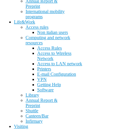
Annual Report &
Preprint
International mobility
programs
Life&Work
Access rules
Non italian users
Computing and network
resources
Access Rules
Access to Wireless
Network
Access to LAN network
Printers
E-mail Configuration
VPN
Getting Help
Software
Library
Annual Report &
Preprint
Shuttle
Canteen/Bar
Infirmary
Visiting