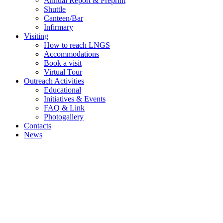
Annual Report & Preprint
Shuttle
Canteen/Bar
Infirmary
Visiting
How to reach LNGS
Accommodations
Book a visit
Virtual Tour
Outreach Activities
Educational
Initiatives & Events
FAQ & Link
Photogallery
Contacts
News