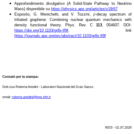
Approfondimento divulgativo (A Solid-State Pathway to Neutrino
Mass) disponibile su
https://physics.aps.org/articles/v19/67
Esposito, G. Menichetti, and V. Tozzini, 𝛽-decay spectrum of
tritiated graphene: Combining nuclear quantum mechanics with
density functional theory. Phys. Rev. C
113
, 054607. DOI:
https://doi.org/10.1103/gr8x-lf9f
, link
https://journals.aps.org/prc/abstract/10.1103/gr8x-lf9f
Contatti per la stampa:
Dott.ssa Roberta Antolini - Laboratori Nazionali del Gran Sasso
email:
roberta.antolini@lngs.infn.it
REIS - 01.07.2026